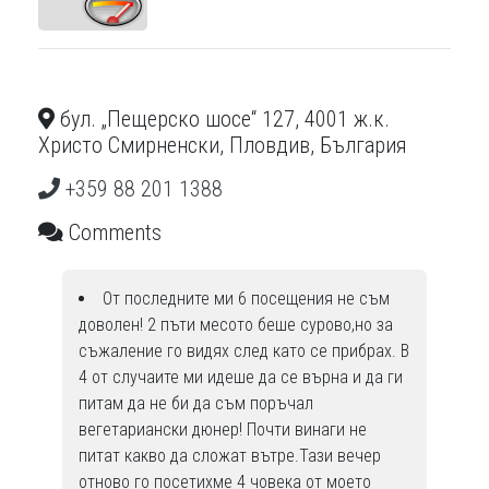
бул. „Пещерско шосе“ 127, 4001 ж.к.
Христо Смирненски, Пловдив, България
+359 88 201 1388
Comments
От последните ми 6 посещения не съм
доволен! 2 пъти месото беше сурово,но за
съжаление го видях след като се прибрах. В
4 от случаите ми идеше да се върна и да ги
питам да не би да съм поръчал
вегетариански дюнер! Почти винаги не
питат какво да сложат вътре.Тази вечер
отново го посетихме 4 човека от моето